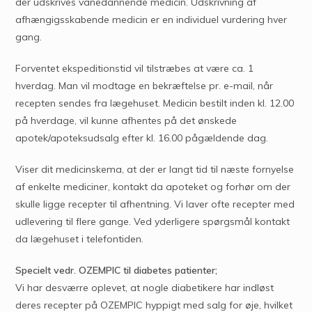
der udskrives vanedannende medicin. Udskrivning af
afhængigsskabende medicin er en individuel vurdering hver
gang.
Forventet ekspeditionstid vil tilstræbes at være ca. 1
hverdag. Man vil modtage en bekræftelse pr. e-mail, når
recepten sendes fra lægehuset. Medicin bestilt inden kl. 12.00
på hverdage, vil kunne afhentes på det ønskede
apotek/apoteksudsalg efter kl. 16.00 pågældende dag.
Viser dit medicinskema, at der er langt tid til næste fornyelse
af enkelte mediciner, kontakt da apoteket og forhør om der
skulle ligge recepter til afhentning. Vi laver ofte recepter med
udlevering til flere gange. Ved yderligere spørgsmål kontakt
da lægehuset i telefontiden.
Specielt vedr. OZEMPIC til diabetes patienter;
Vi har desværre oplevet, at nogle diabetikere har indløst
deres recepter på OZEMPIC hyppigt med salg for øje, hvilket