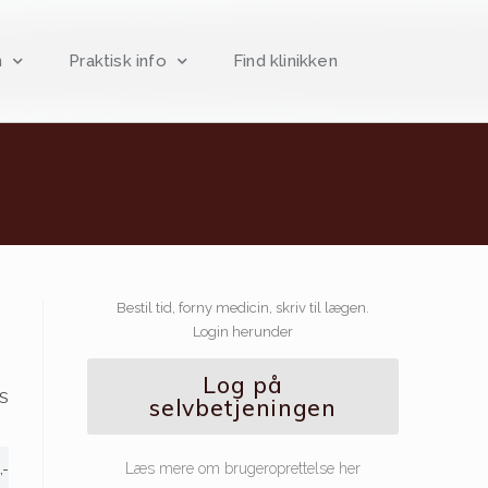
n
Praktisk info
Find klinikken
Bestil tid, forny medicin, skriv til lægen.
Login herunder
Log på
IS
selvbetjeningen
,-
Læs mere om brugeroprettelse her