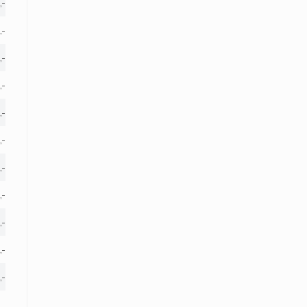
,-
,-
,-
,-
,-
,-
,-
,-
,-
,-
,-