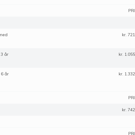
PR
 med
kr. 721
 3 år
kr. 1.055
 6 år
kr. 1.332
PR
kr. 742
PR