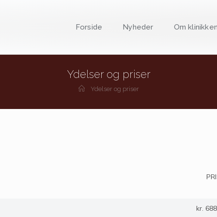
Forside
Nyheder
Om klinikke
Ydelser og priser
Ydelser og priser
PR
kr. 688