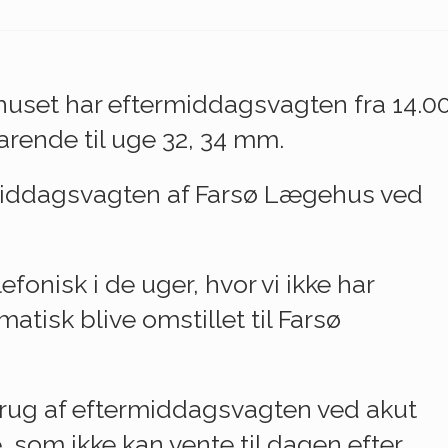
uset har eftermiddagsvagten fra 14.0
varende til uge 32, 34 mm.
middagsvagten af Farsø Lægehus ved
onisk i de uger, hvor vi ikke har
tisk blive omstillet til Farsø
r brug af eftermiddagsvagten ved akut
som ikke kan vente til dagen efter.