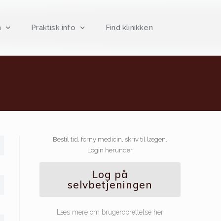
n
Praktisk info
Find klinikken
Bestil tid, forny medicin, skriv til lægen.
Login herunder
Log på
selvbetjeningen
Læs mere om brugeroprettelse her