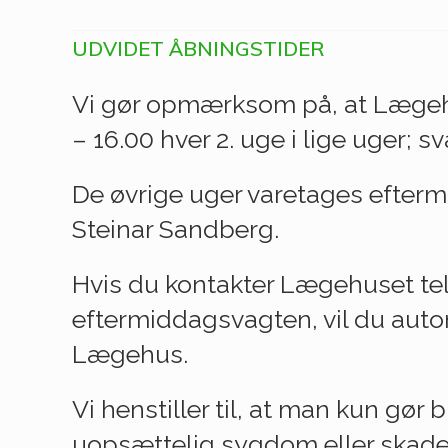
UDVIDET ÅBNINGSTIDER
Vi gør opmærksom på, at Lægeh
– 16.00 hver 2. uge i lige uger; s
De øvrige uger varetages efter
Steinar Sandberg.
Hvis du kontakter Lægehuset telef
eftermiddagsvagten, vil du automa
Lægehus.
Vi henstiller til, at man kun gø
uopsættelig sygdom eller skade, 