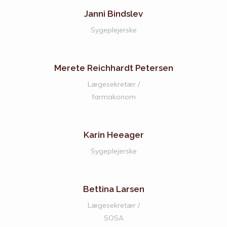
Janni Bindslev
Sygeplejerske
Merete Reichhardt Petersen
Lægesekretær /
farmakonom
Karin Heeager
Sygeplejerske
Bettina Larsen
Lægesekretær /
SOSA